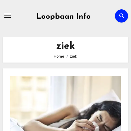
Ga
naar
Loopbaan Info
de
inhoud
ziek
Home
ziek