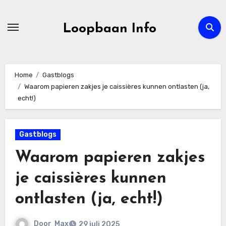
Ga
naar
Loopbaan Info
de
inhoud
Home
Gastblogs
Waarom papieren zakjes je caissières kunnen ontlasten (ja,
echt!)
Gastblogs
Waarom papieren zakjes
je caissières kunnen
ontlasten (ja, echt!)
Door
Max
29 juli 2025