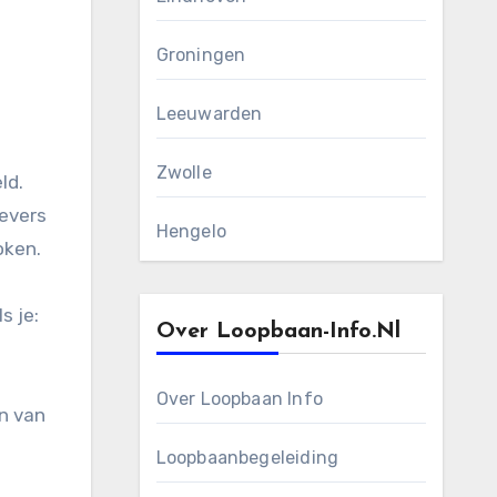
Groningen
Leeuwarden
Zwolle
ld.
gevers
Hengelo
oken.
s je:
Over Loopbaan-Info.nl
Over Loopbaan Info
en van
Loopbaanbegeleiding