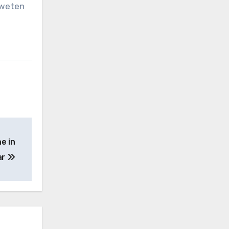
e weten
e in
ar