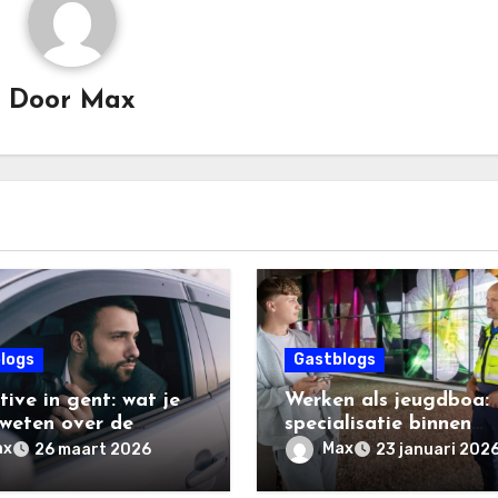
Door
Max
logs
Gastblogs
ive in gent: wat je
Werken als jeugdboa:
weten over de
specialisatie binnen
ten en het proces
handhaving en toezic
ax
Max
26 maart 2026
23 januari 202