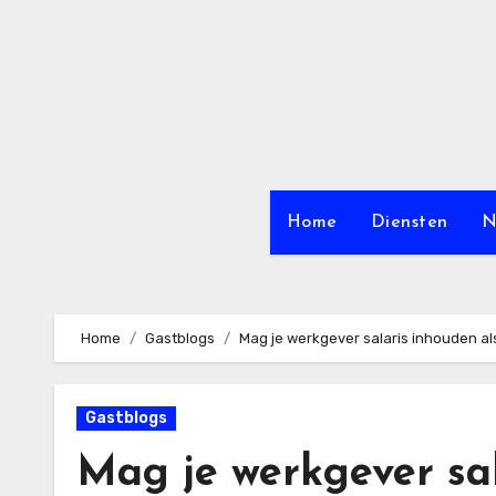
Ga
naar
de
inhoud
Home
Diensten
N
Home
Gastblogs
Mag je werkgever salaris inhouden als
Gastblogs
Mag je werkgever sal