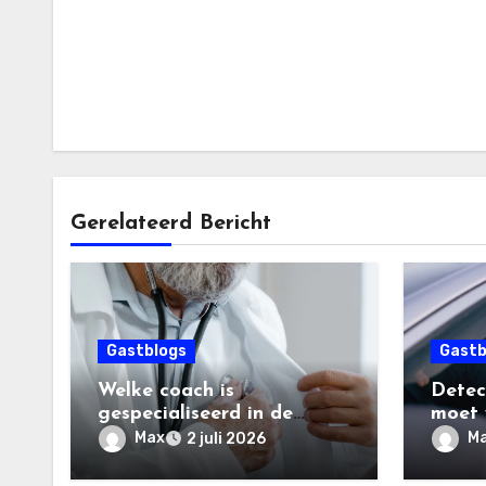
Gerelateerd Bericht
Gastblogs
Gastb
Welke coach is
Detect
gespecialiseerd in de
moet 
zorgsector?
diens
Max
M
2 juli 2026