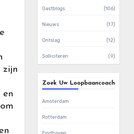
Gastblogs
(106)
Nieuws
(17)
de
Ontslag
(12)
n
Solliciteren
(9)
 zijn
Zoek Uw Loopbaancoach
n en
Amsterdam
t om
Rotterdam
 en
Eindhoven