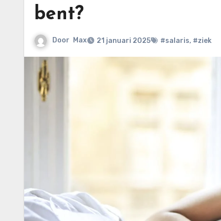
bent?
Door
Max
21 januari 2025
#salaris
,
#ziek