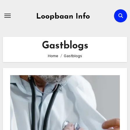
Ga
naar
Loopbaan Info
de
inhoud
Gastblogs
Home
Gastblogs