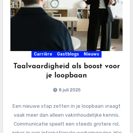
Carrière
Gastblogs
Nieuws
Taalvaardigheid als boost voor
je loopbaan
8 juli 2025
Een nieuwe stap zetten in je loopbaan vraagt
vaak meer dan alleen vakinhoudelijke kennis.
Communicatie speelt een steeds grotere rol,
zeker in een internationale werkomgeving. Wie