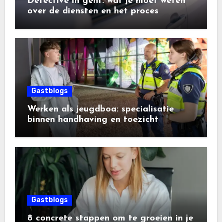
Detective in gent: wat je moet weten
over de diensten en het proces
Gastblogs
Werken als jeugdboa: specialisatie
binnen handhaving en toezicht
Gastblogs
8 concrete stappen om te groeien in je