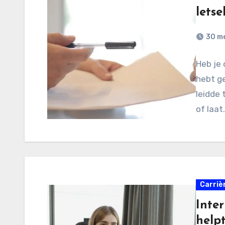
letse
30 m
Heb je 
hebt g
leidde 
of laat
Carriè
Inte
help