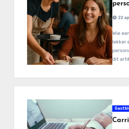
pers
22 ap
Wie een
lekker 
persone
dit art
Gastbl
Carri