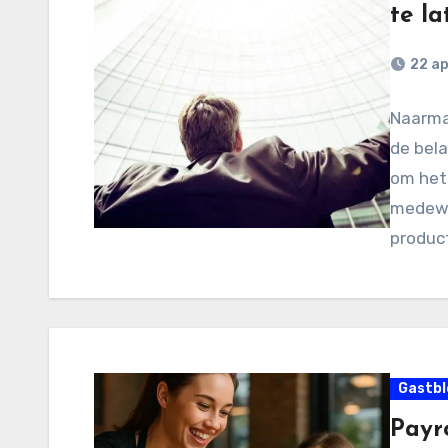
te la
22 ap
Naarmat
de bel
om het
medewe
product
Gastbl
Payro