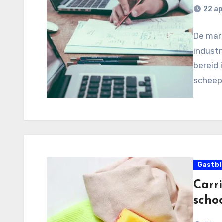
22 ap
De mar
industr
bereid 
scheepv
Gastbl
Carr
scho