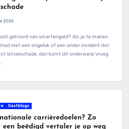
lschade
ei 2025
ooit gehoord van smartengeld? Als je te maken
ehad met een ongeluk of een ander incident dat
tot letselschade, dan komt dit onderwerp vroeg
…
re
Gastblogs
rnationale carrièredoelen? Zo
t een beëdigd vertaler je op weg