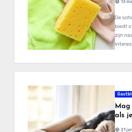
13 m
De sch
biedt 
zijn na
interes
Gastbl
Mag 
als j
21 ja