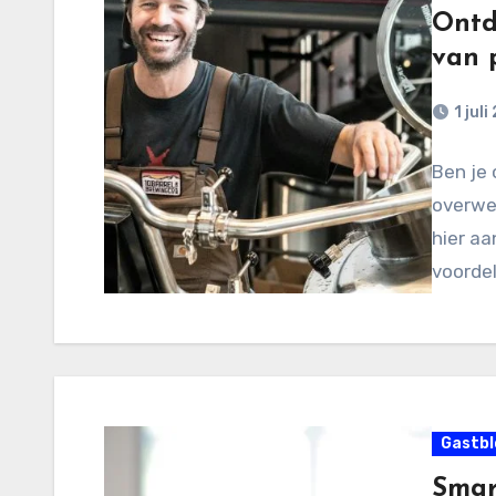
Ontd
van 
1 juli
Ben je 
overwe
hier aa
voordel
Gastbl
Smar