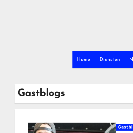
Ga
naar
de
inhoud
Home
Diensten
N
Gastblogs
Gastbl