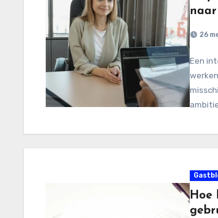
naar
26 me
Een int
werken 
misschi
ambitie
Gastbl
Hoe 
gebr