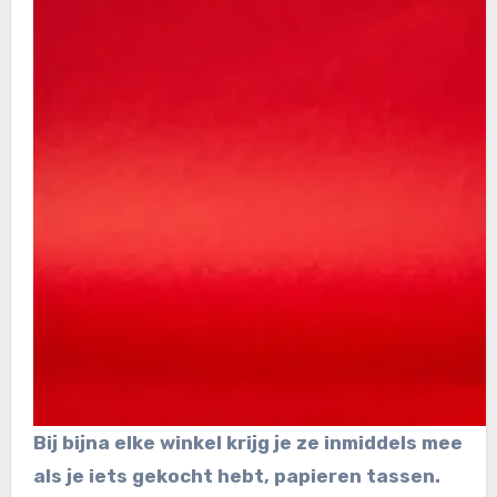
Bij bijna elke winkel krijg je ze inmiddels mee
als je iets gekocht hebt, papieren tassen.