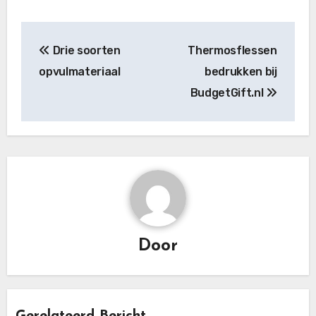
Bericht
Drie soorten
Thermosflessen
navigatie
opvulmateriaal
bedrukken bij
BudgetGift.nl
Door
Gerelateerd Bericht