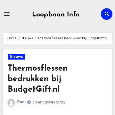
Ga
naar
Loopbaan Info
de
inhoud
Home
Nieuws
Thermosflessen bedrukken bij BudgetGift.nl
Nieuws
Thermosflessen
bedrukken bij
BudgetGift.nl
Door
30 augustus 2022