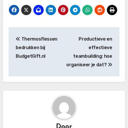
Bericht
Thermosflessen
Productieve en
navigatie
bedrukken bij
effectieve
BudgetGift.nl
teambuilding: hoe
organiseer je dat?
Door