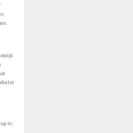
r
en
den.
delijk
n
tuk
ediator
op in.