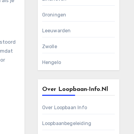
als je
Groningen
Leeuwarden
rstoord
Zwolle
 Omdat
oor
Hengelo
Over Loopbaan-Info.nl
Over Loopbaan Info
Loopbaanbegeleiding