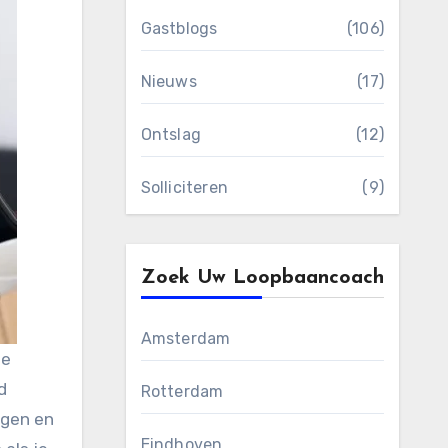
Gastblogs
(106)
Nieuws
(17)
Ontslag
(12)
Solliciteren
(9)
Zoek Uw Loopbaancoach
Amsterdam
le
d
Rotterdam
agen en
Eindhoven