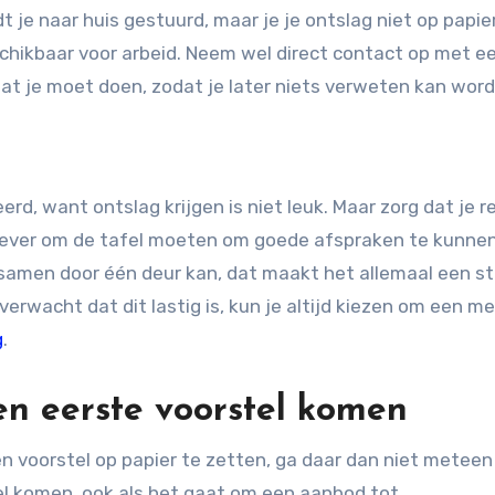
t je naar huis gestuurd, maar je je ontslag niet op papie
eschikbaar voor arbeid. Neem wel direct contact op met e
 wat je moet doen, zodat je later niets verweten kan wor
erd, want ontslag krijgen is niet leuk. Maar zorg dat je re
rkgever om de tafel moeten om goede afspraken te kunne
g samen door één deur kan, dat maakt het allemaal een s
verwacht dat dit lastig is, kun je altijd kiezen om een m
g
.
en eerste voorstel komen
en voorstel op papier te zetten, ga daar dan niet meteen 
l komen, ook als het gaat om een aanbod tot