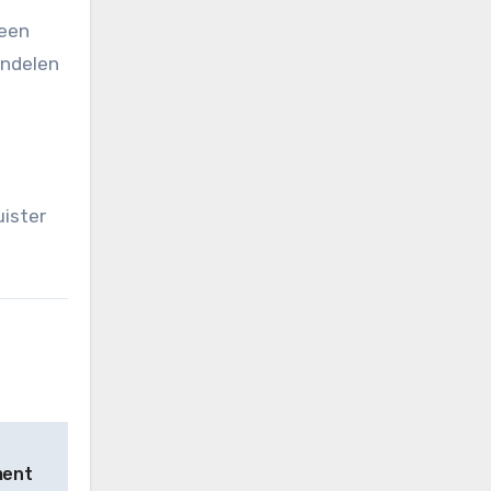
 een
andelen
uister
ment