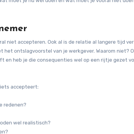
at moet je nu wel doen en wat moet je vooral niet doen 
knemer
oral niet accepteren. Ook al is de relatie al langere tijd ve
met het ontslagvoorstel van je werkgever. Waarom niet?
t en heb je die consequenties wel op een rijtje gezet v
 iets accepteert:
re redenen?
oden wel realistisch?
den?