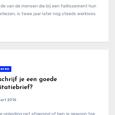
de van de mensen die bij een faillissement hun
rliezen, is twee jaar later nog steeds werkloos.
teren
chrijf je een goede
citatiebrief?
aart 2016
 je opleiding net afgerond of ben je gewoon toe