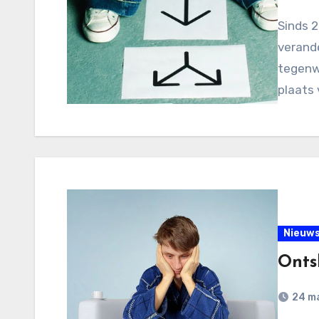
Sinds 2
verande
tegenwo
plaats 
Nieuw
Ontsl
24 m