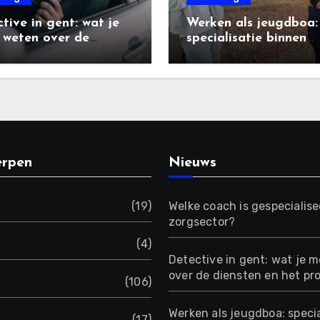
tive in gent: wat je
Werken als jeugdboa:
 weten over de
specialisatie binnen
ten en het proces
handhaving en toezic
rpen
Nieuws
(19)
Welke coach is gespecialise
zorgsector?
(4)
Detective in gent: wat je 
over de diensten en het pr
(106)
Werken als jeugdboa: specia
(17)