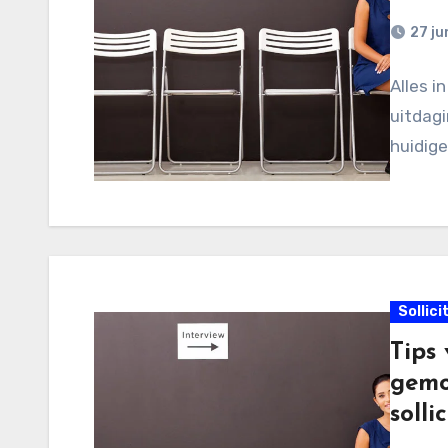
27 ju
Alles i
uitdagi
huidige
Sollici
Tips
gemo
solli