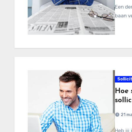
Een der
baan ve
Sollici
Hoe s
solli
21 m
Heb jij