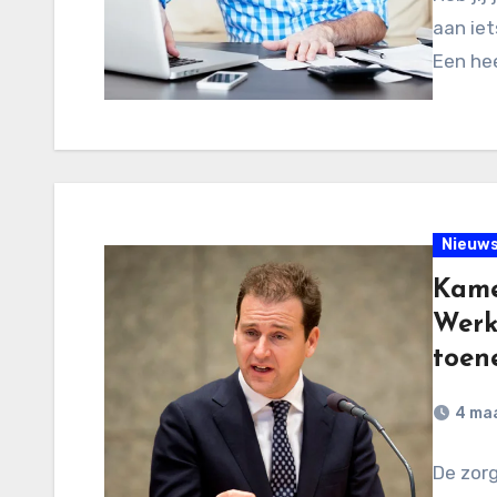
aan iet
Een hee
Nieuw
Kame
Werk
toen
4 ma
De zor