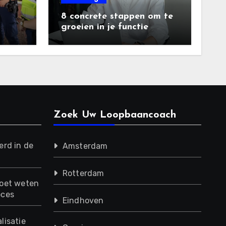
8 concrete stappen om te
groeien in je functie
ht
Zoek Uw Loopbaancoach
erd in de
Amsterdam
Rotterdam
moet weten
oces
Eindhoven
lisatie