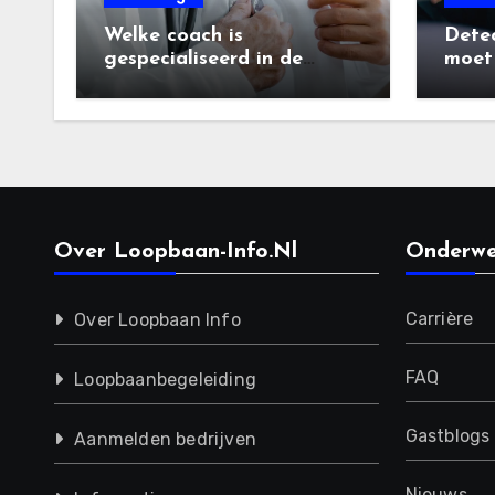
Welke coach is
Detec
gespecialiseerd in de
moet
zorgsector?
diens
Over Loopbaan-Info.nl
Onderwe
Carrière
Over Loopbaan Info
FAQ
Loopbaanbegeleiding
Gastblogs
Aanmelden bedrijven
Nieuws