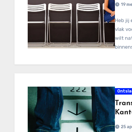
19 me
Heb jij
vlak voo
wilt na
binnen
Ontsla
Tran
Kant
25 ap